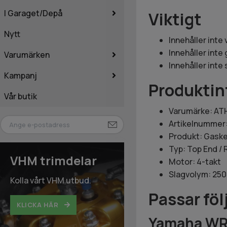
I Garaget/Depå
Viktigt
Nytt
Innehåller inte 
Innehåller int
Varumärken
Innehåller inte
Kampanj
Produktin
Vår butik
Varumärke: AT
Artikelnummer
Produkt: Gaske
Typ: Top End /
VHM trimdelar
Motor: 4-takt
Slagvolym: 25
Kolla vårt VHM utbud.
Passar fö
KLICKA HÄR
Yamaha WR