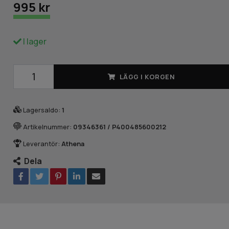
995 kr
I lager
LÄGG I KORGEN
Lagersaldo:
1
Artikelnummer:
09346361 / P400485600212
Leverantör:
Athena
Dela