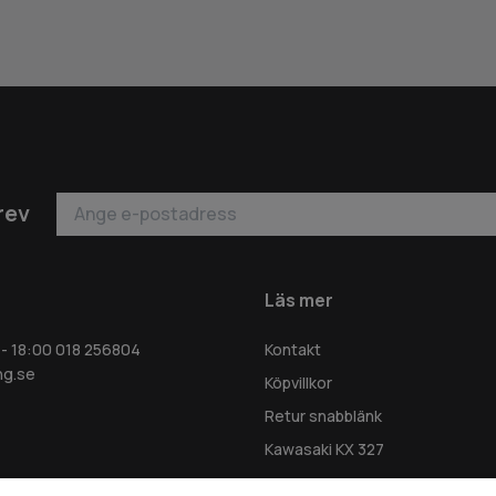
rev
Läs mer
 - 18:00 018 256804
Kontakt
ng.se
Köpvillkor
Retur snabblänk
Kawasaki KX 327