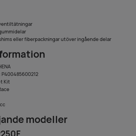
ventiltätningar
e gummidelar
 shims eller fiberpackningar utöver ingående delar
formation
HENA
: P400485600212
t Kit
 Race
0cc
ljande modeller
250F