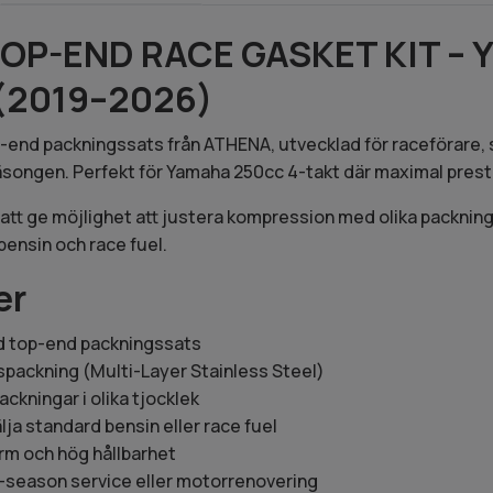
OP-END RACE GASKET KIT – 
(2019–2026)
end packningssats från ATHENA, utvecklad för raceförare, s
säsongen. Perfekt för Yamaha 250cc 4-takt där maximal prestan
r att ge möjlighet att justera kompression med olika packning
ensin och race fuel.
er
d top-end packningssats
packning (Multi-Layer Stainless Steel)
packningar i olika tjocklek
lja standard bensin eller race fuel
rm och hög hållbarhet
d-season service eller motorrenovering