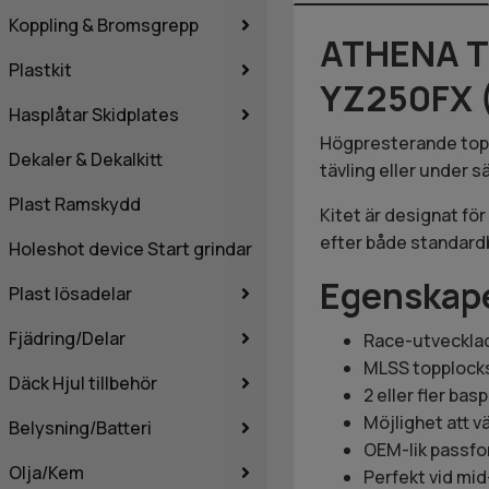
Koppling & Bromsgrepp
ATHENA T
Plastkit
YZ250FX 
Hasplåtar Skidplates
Högpresterande top-
Dekaler & Dekalkitt
tävling eller under 
Plast Ramskydd
Kitet är designat fö
efter både standardb
Holeshot device Start grindar
Egenskap
Plast lösadelar
Fjädring/Delar
Race-utveckla
MLSS topplocks
Däck Hjul tillbehör
2 eller fler bas
Möjlighet att vä
Belysning/Batteri
OEM-lik passfo
Olja/Kem
Perfekt vid mi