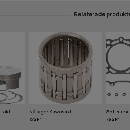
 takt
Nållager Kawasaki
Sot-satse
125 kr
795 kr