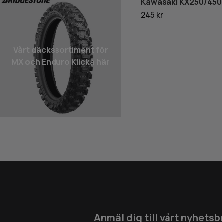
Kawasaki KX250/450
245 kr
Vårt däcks­sortiment för
MX och Enduro Klicka här
Anmäl dig till vårt nyhetsb