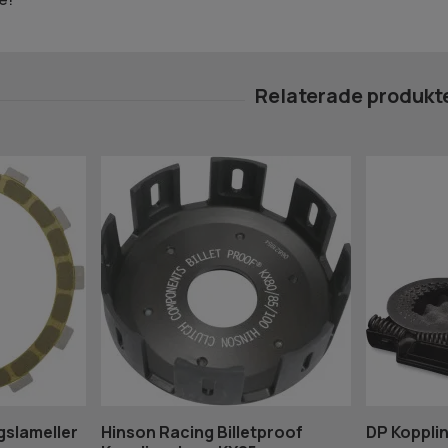
gslameller
Hinson Racing Billetproof
DP Koppli