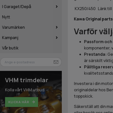
I Garaget/Depå
KX250/450 Länk till
Nytt
Kawa Original part
Varumärken
Varför väl
Kampanj
Passform och k
Vår butik
komponenter, vi
Prestanda:
Gen
är särskilt vik
Pålitliga reser
kvalitetsstanda
VHM trimdelar
Investera i din moto
Kolla vårt VHM utbud.
originaldelar hos Be
toppskick.
KLICKA HÄR
Säkerställ att din ma
eller besök oss onlin