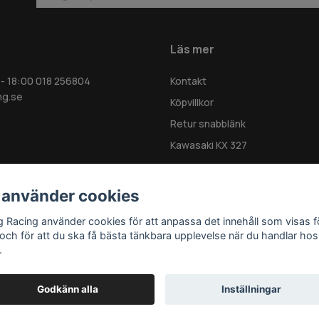
Läs mer
 - 18:00 018 256804
Kontakt
ng.se
Köpvillkor
Retur snabblänk
Kawasaki KX 327
 använder cookies
g Racing använder cookies för att anpassa det innehåll som visas f
 och för att du ska få bästa tänkbara upplevelse när du handlar hos
.
Godkänn alla
Inställningar