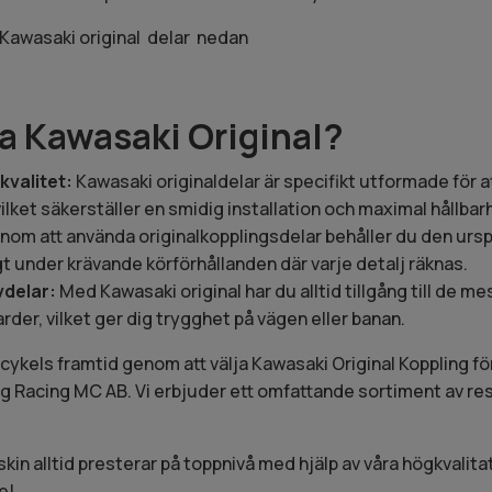
 Kawasaki original
delar nedan
s
ja Kawasaki Original?
valitet:
Kawasaki originaldelar är specifikt utformade för 
lket säkerställer en smidig installation och maximal hållbar
om att använda originalkopplingsdelar behåller du den ursp
tigt under krävande körförhållanden där varje detalj räknas.
vdelar:
Med Kawasaki original har du alltid tillgång till de me
rder, vilket ger dig trygghet på vägen eller banan.
rcykels framtid genom att välja Kawasaki Original Koppling f
rg Racing MC AB. Vi erbjuder ett omfattande sortiment av res
skin alltid presterar på toppnivå med hjälp av våra högkvalita
e!