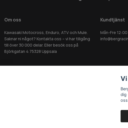
Om oss
Kundtjänst
Kawasaki Motocross, Enduro, ATV och Mule.
Mån-Fre 12:00
Saknar ni något? Kontakta oss – vi har tillgång
info@bergraci
till över 30 000 delar. Eller besök oss på
Björkgatan 4 75328 Uppsala
Vi
© 2026 Berg MC AB - Alla rättigheter reserverade
Ber
dig
oss