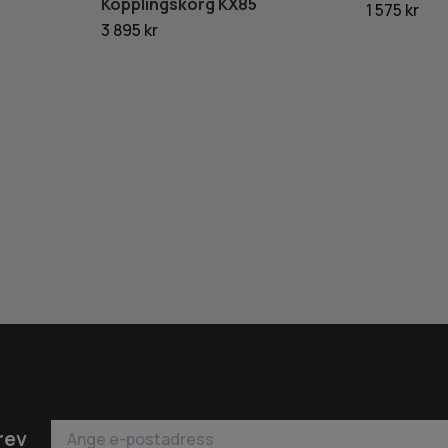
Kopplingskorg KX85
1 575 kr
3 895 kr
rev