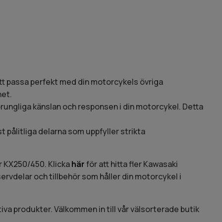
att passa perfekt med din motorcykels övriga
het.
rungliga känslan och responsen i din motorcykel. Detta
st pålitliga delarna som uppfyller strikta
ör KX250/450. Klicka
här
för att hitta fler Kawasaki
ervdelar och tillbehör som håller din motorcykel i
tiva produkter. Välkommen in till vår välsorterade butik