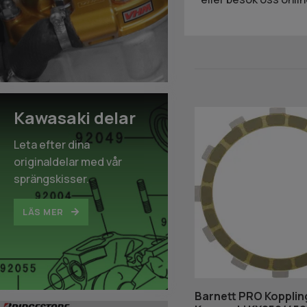
Kawasaki delar
Leta efter dina
originaldelar med vår
sprängskisser.
LÄS MER
Barnett PRO Kopplin