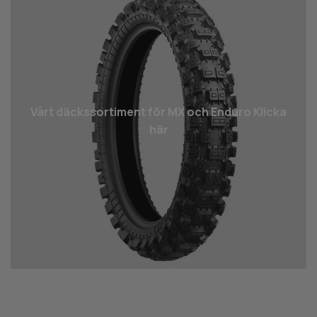
Vårt däcks­sortiment för MX och Enduro Klicka
här