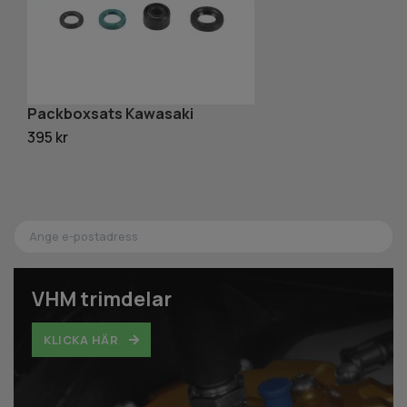
Packboxsats Kawasaki
P
395 kr
39
VHM trimdelar
KLICKA HÄR