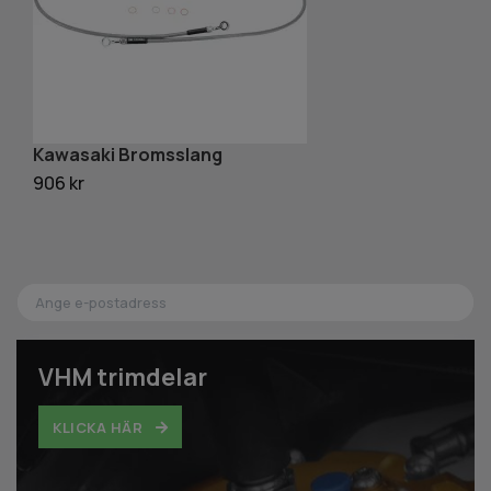
Kawasaki Bromsslang
S
906 kr
9
VHM trimdelar
KLICKA HÄR