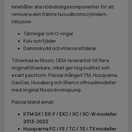
Innehåller alla nödvändiga komponenter för att
renovera den främre huvudbromscylindern,
inklusive:
Tätningar och O-ringar
Kolv och fjäder
Dammskydd och interna slitdelar
Tillverkad av Nissin, OEM-leverantör till flera
originaltillverkare, vilket ger hög kvalitet och
exakt passform. Passar många KTM, Husqvarna,
GasGas, Husaberg och Sherco offroadmodeller
med original Nissin bromspump.
Passar bland annat:
KTM SX / SX-F / EXC / XC / XC-W modeller
2013–2022
Husqvarna FC / FE / TC / TE / TX modeller