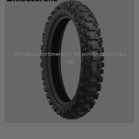
Vårt däcks­sortiment för MX och Enduro Klicka
här