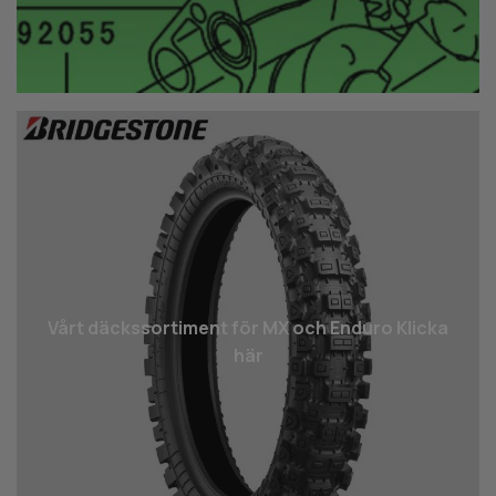
Vårt däcks­sortiment för MX och Enduro Klicka
här