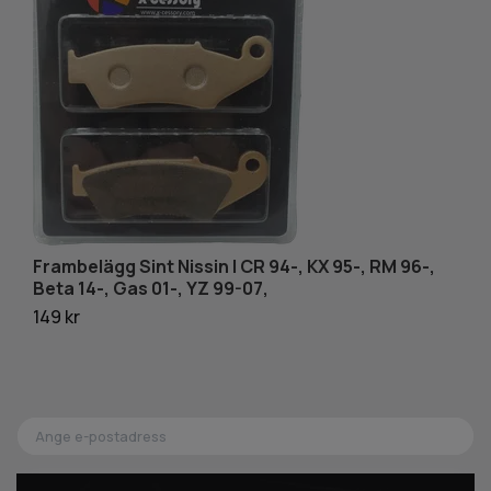
Frambelägg Sint Nissin | CR 94-, KX 95-, RM 96-,
B
Beta 14-, Gas 01-, YZ 99-07,
K
149 kr
18