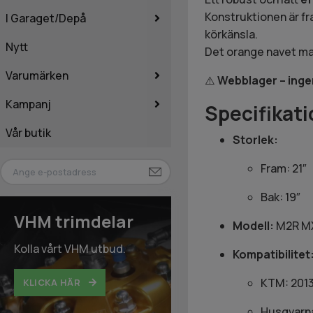
Konstruktionen är f
I Garaget/Depå
körkänsla.
Nytt
Det orange navet m
Varumärken
⚠️
Webblager – inge
Kampanj
Specifikati
Vår butik
Storlek:
Fram: 21″
Bak: 19″
VHM trimdelar
Modell:
M2R MX
Kolla vårt VHM utbud.
Kompatibilitet
KTM: 201
KLICKA HÄR
Husqvarna