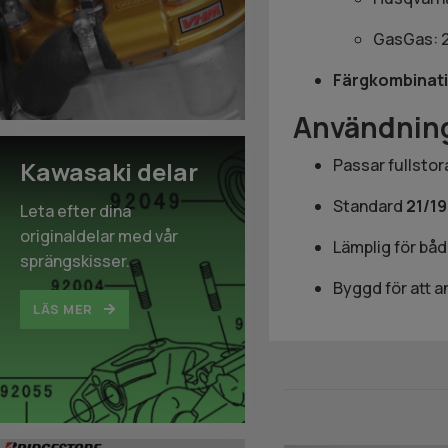
GasGas: 
Färgkombinat
Användning
Passar fullsto
Kawasaki delar
Standard
21/19
Leta efter dina
originaldelar med vår
Lämplig för bå
sprängskisser.
Byggd för att 
LÄS MER