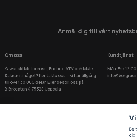
Anmäl dig till vårt nyhetsb
Om oss
Kundtjänst
Kawasaki Motocross, Enduro, ATV och Mule.
Mån-Fre 12:00
Saknar ni något? Kontakta oss – vi har tillgång
info@bergraci
till över 30 000 delar. Eller besök oss på
Björkgatan 4 75328 Uppsala
Vi
© 2026 Berg MC AB - Alla rättigheter reserverade
Ber
dig