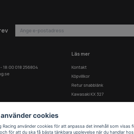
rev
Läs mer
 - 18:00 018 256804
Kontakt
ng.se
Köpvillkor
Retur snabblänk
Kawasaki KX 327
 använder cookies
g Racing använder cookies för att anpassa det innehåll som visas f
 och för att du ska få bästa tänkbara upplevelse när du handlar hos