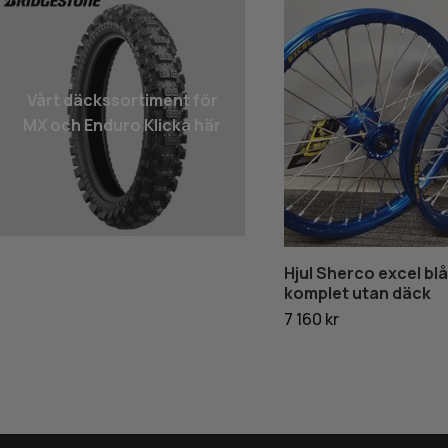
Vårt däcks­sortiment för
MX och Enduro Klicka här
Hjul Sherco excel blå
komplet utan däck
7 160 kr