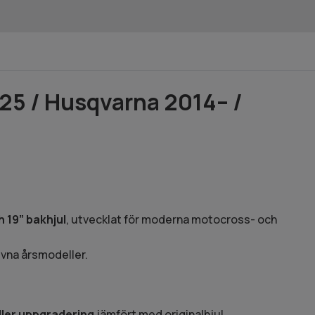
5 / Husqvarna 2014– /
h 19” bakhjul
, utvecklat för moderna motocross- och
ivna årsmodeller.
eller uppgradering
jämfört med originalhjul.