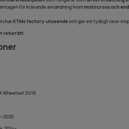
ramtagen för krävande användning inom
motocross och en
atchar
KTMs factory-utseende
och ger ett tydligt race-insp
n returrätt
oner
 Wheelset 21/19
:
3–2025
: 2014–