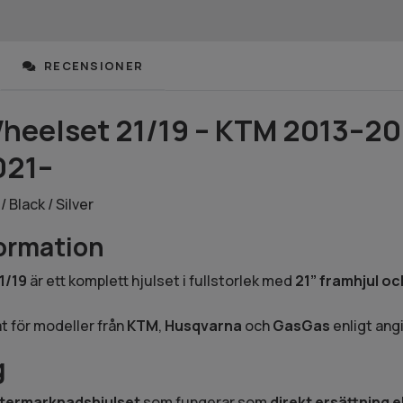
RECENSIONER
eelset 21/19 – KTM 2013–202
021–
 Black / Silver
ormation
1/19
är ett komplett hjulset i fullstorlek med
21” framhjul oc
t för modeller från
KTM
,
Husqvarna
och
GasGas
enligt ang
g
termarknadshjulset
som fungerar som
direkt ersättning 