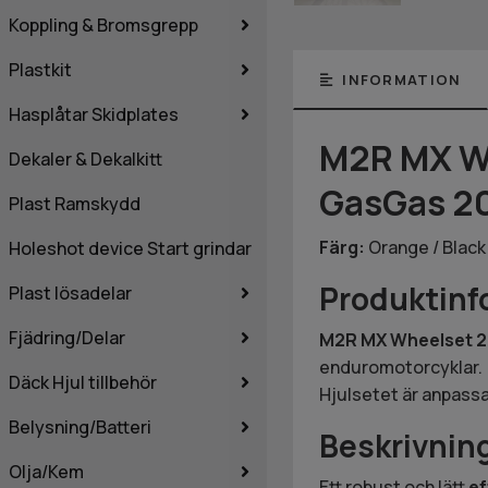
Koppling & Bromsgrepp
Plastkit
INFORMATION
Hasplåtar Skidplates
M2R MX Wh
Dekaler & Dekalkitt
GasGas 2
Plast Ramskydd
Färg:
Orange / Black /
Holeshot device Start grindar
Produktinf
Plast lösadelar
Fjädring/Delar
M2R MX Wheelset 2
enduromotorcyklar.
Däck Hjul tillbehör
Hjulsetet är anpassa
Belysning/Batteri
Beskrivnin
Olja/Kem
Ett robust och lätt
ef