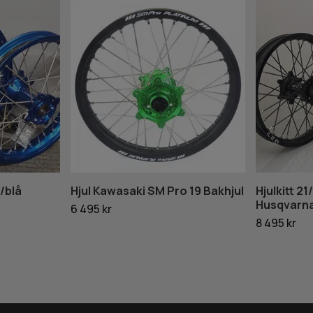
/blå
Hjul Kawasaki SM Pro 19 Bakhjul
Hjulkitt 21
Husqvarna
6 495 kr
8 495 kr