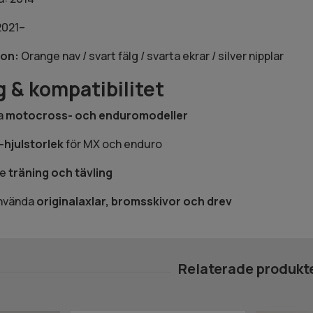
2021–
ion:
Orange nav / svart fälg / svarta ekrar / silver nipplar
 & kompatibilitet
ra
motocross- och enduromodeller
-hjulstorlek
för MX och enduro
de
träning och tävling
använda
originalaxlar, bromsskivor och drev