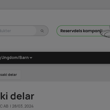
g Ungdom/Barn
aki delar
i delar
MC AB
|
28/03, 2024