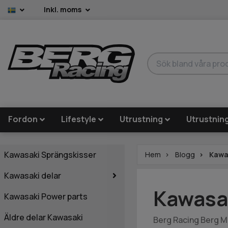
Inkl. moms
Fordon
Lifestyle
Utrustning
Utrustnin
Kawasaki Sprängskisser
Hem
Blogg
Kawas
Kawasaki delar
Kawasak
Kawasaki Power parts
Äldre delar Kawasaki
Berg Racing Berg 