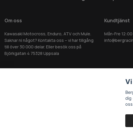
Om oss
Kundtjänst
Kawasaki Motocross, Enduro, ATV och Mule.
Mån-Fre 12:00
Saknar ni något? Kontakta oss – vi har tillgång
info@bergraci
till över 30 000 delar. Eller besök oss på
Björkgatan 4 75328 Uppsala
Vi
© 2026 Berg MC AB - Alla rättigheter reserverade
Ber
dig
oss