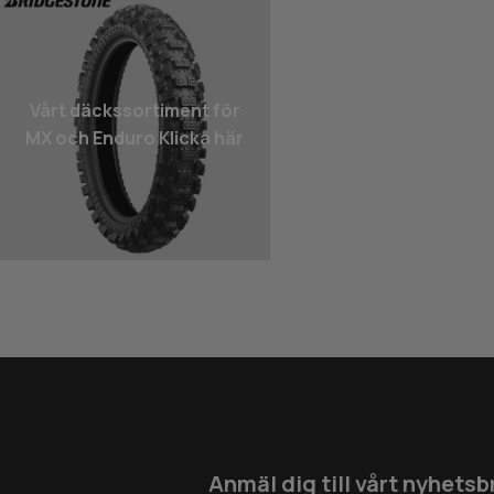
Vårt däcks­sortiment för
MX och Enduro Klicka här
Anmäl dig till vårt nyhetsb