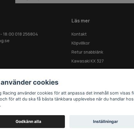
Läs mer
 - 18:00 018 256804
Kontakt
ng.se
Köpvillkor
Retur snabblänk
Kawasaki KX 327
 använder cookies
g Racing använder cookies för att anpassa det innehåll som visas f
 och för att du ska få bästa tänkbara upplevelse när du handlar hos
.
Godkänn alla
Inställningar