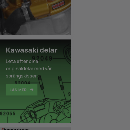
Kawasaki delar
Leta efter dina
originaldelar med vår
sprängskisser.
LÄS MER