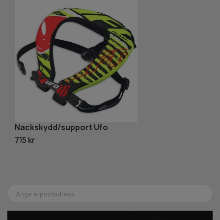
Nackskydd/support Ufo
P
715 kr
4 