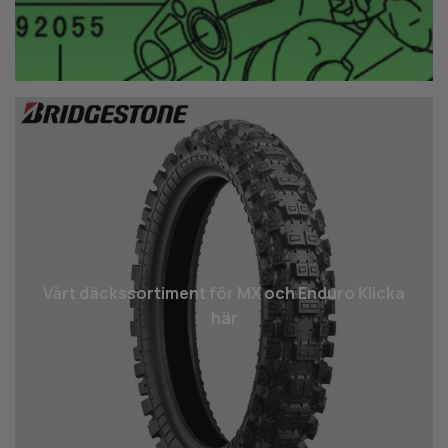
Vårt däcks­sortiment för MX och Enduro Klicka
här