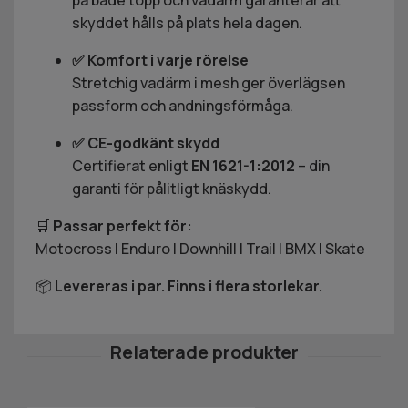
på både topp och vadärm garanterar att
skyddet hålls på plats hela dagen.
✅ Komfort i varje rörelse
Stretchig vadärm i mesh ger överlägsen
passform och andningsförmåga.
✅ CE-godkänt skydd
Certifierat enligt
EN 1621-1:2012
– din
garanti för pålitligt knäskydd.
🛒
Passar perfekt för:
Motocross | Enduro | Downhill | Trail | BMX | Skate
📦
Levereras i par. Finns i flera storlekar.