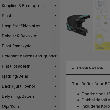
Koppling & Bromsgrepp
Plastkit
Hasplåtar Skidplates
Dekaler & Dekalkitt
Plast Ramskydd
Holeshot device Start grindar
Plast lösadelar
INFORMATION
Fjädring/Delar
Thor Reflex Cube E
Däck Hjul tillbehör
Fiberkompositf
Belysning/Batteri
Dubbel densite
Inkluderar Kor
Olja/Kem