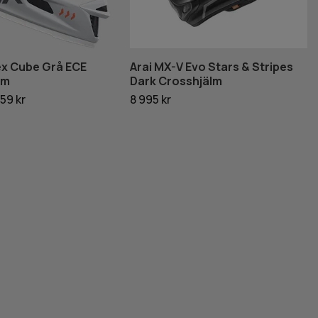
ex Cube Grå ECE
Arai MX-V Evo Stars & Stripes
lm
Dark Crosshjälm
59 kr
8 995 kr