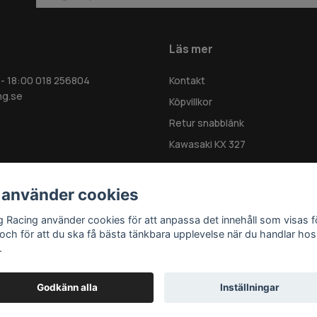
Läs mer
 - 18:00 018 256804
Kontakt
ng.se
Köpvillkor
Retur snabblänk
Kawasaki KX 327
 använder cookies
g Racing använder cookies för att anpassa det innehåll som visas f
 och för att du ska få bästa tänkbara upplevelse när du handlar hos
.
Godkänn alla
Inställningar