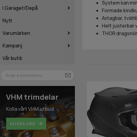
System kan mins
I Garaget/Depå
Formade kindk
Avtagbar, tvät
Nytt
Helt justerbar v
Varumärken
THOR dragsnör
Kampanj
Vår butik
VHM trimdelar
Kolla vårt VHM utbud.
KLICKA HÄR