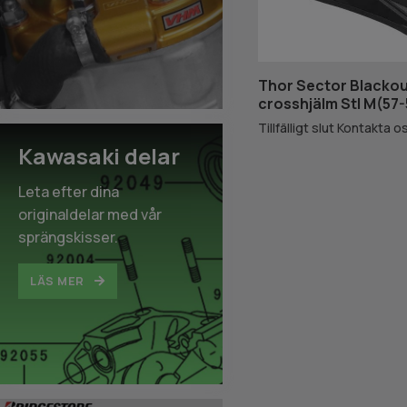
Thor Sector Blacko
crosshjälm Stl M(57
Tillfälligt slut Kontakta o
Kawasaki delar
Leta efter dina
originaldelar med vår
sprängskisser.
LÄS MER