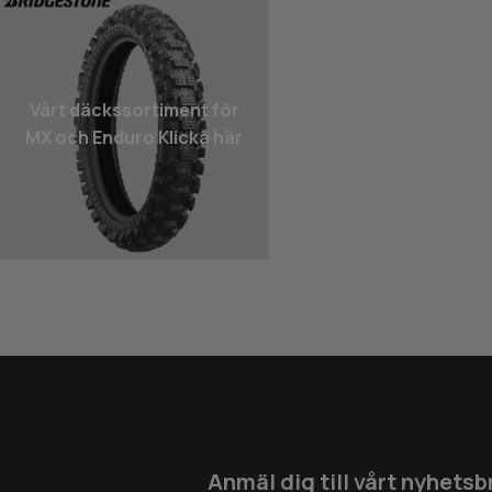
Vårt däcks­sortiment för
MX och Enduro Klicka här
Anmäl dig till vårt nyhetsb