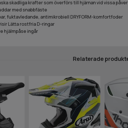
ka skadliga krafter som överförs till hjärnan vid vissa påve
uddar med snabbfäste
tbar, fuktavledande, antimikrobiell DRYFORM-komfortfoder
isir Lätta rostfria D-ringar
e hjälmpåse ingår