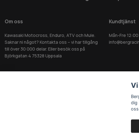
Om oss
Kundtjänst
Kawasaki Motocross, Enduro, ATV och Mule.
Mån-Fre 12:00
Saknar ni något? Kontakta oss – vi har tillgång
info@bergraci
till över 30 000 delar. Eller besök oss på
Björkgatan 4 75328 Uppsala
Vi
© 2026 Berg MC AB - Alla rättigheter reserverade
Ber
dig
oss