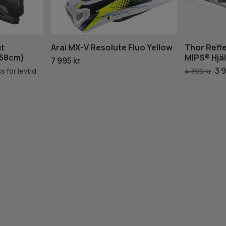
ut
Arai MX-V Resolute Fluo Yellow
Thor Refl
-58cm)
MIPS® Hjä
7 995 kr
3 9
ss för levtid
4 399 kr