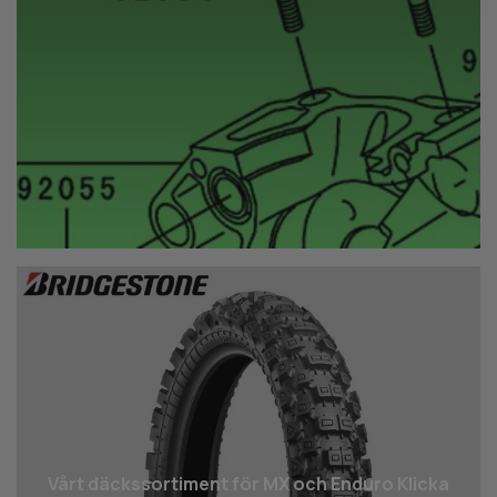
Vårt däcks­sortiment för MX och Enduro Klicka