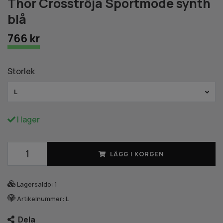
Thor Crosströja Sportmode synth
blå
766 kr
Storlek
L
I lager
LÄGG I KORGEN
Lagersaldo:
1
Artikelnummer:
L
Dela