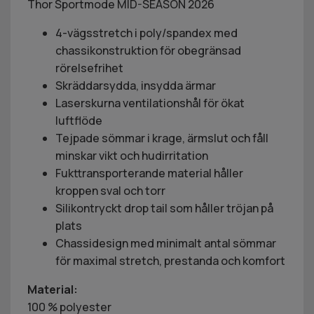
Thor Sportmode MID-SEASON 2026
4-vägsstretch i poly/spandex med
chassikonstruktion för obegränsad
rörelsefrihet
Skräddarsydda, insydda ärmar
Laserskurna ventilationshål för ökat
luftflöde
Tejpade sömmar i krage, ärmslut och fåll
minskar vikt och hudirritation
Fukttransporterande material håller
kroppen sval och torr
Silikontryckt drop tail som håller tröjan på
plats
Chassidesign med minimalt antal sömmar
för maximal stretch, prestanda och komfort
Material:
100 % polyester