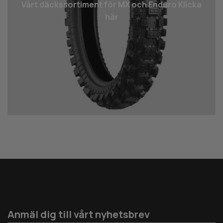
Vårt däcks­sortiment för MX och Enduro Klicka
här
Anmäl dig till vårt nyhetsbrev