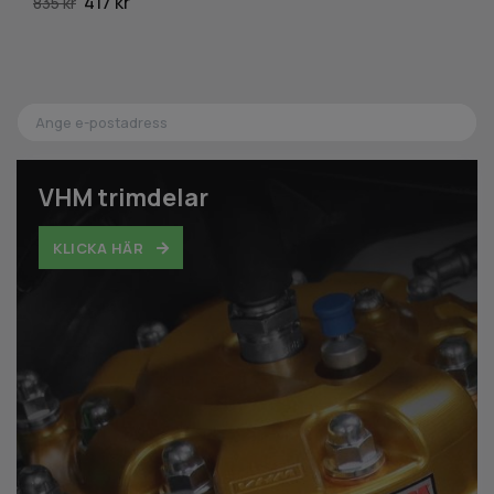
417 kr
835 kr
71
VHM trimdelar
KLICKA HÄR