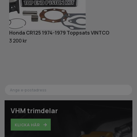
Honda CR125 1974-1979 Toppsats VINTCO
3 200 kr
H
2 
VHM trimdelar
KLICKA HÄR