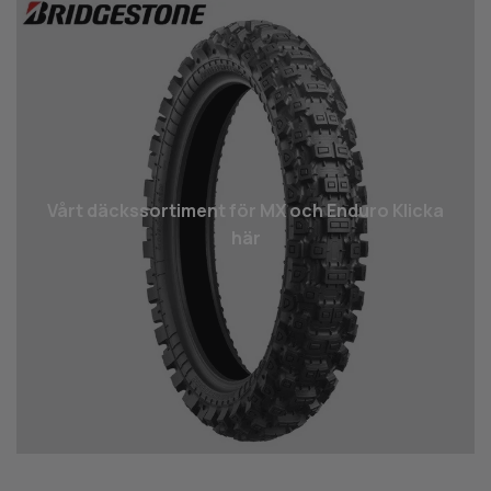
Vårt däcks­sortiment för MX och Enduro Klicka
här