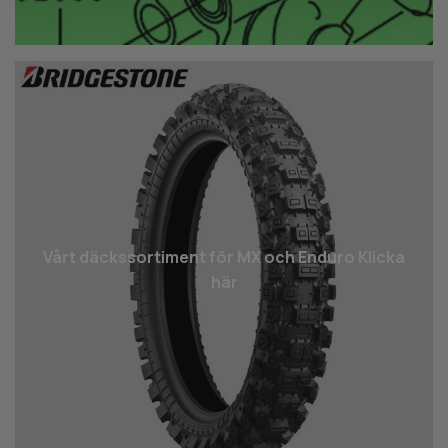
Vårt däcks­sortiment för MX och Enduro Klicka
här