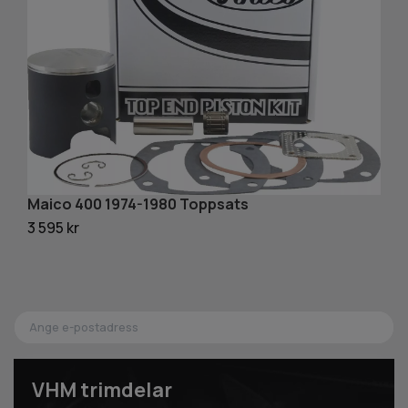
M
Maico 400 1974-1980 Toppsats
3 
3 595 kr
VHM trimdelar