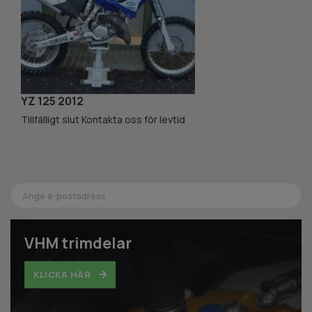
YZ 125 2012
K
Tillfälligt slut Kontakta oss för levtid
Ti
VHM trimdelar
KLICKA HÄR