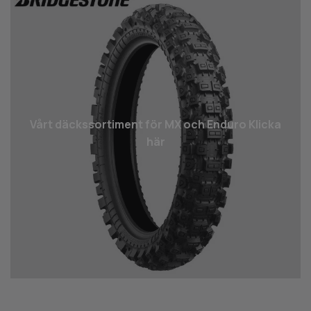
Vårt däcks­sortiment för MX och Enduro Klicka
här