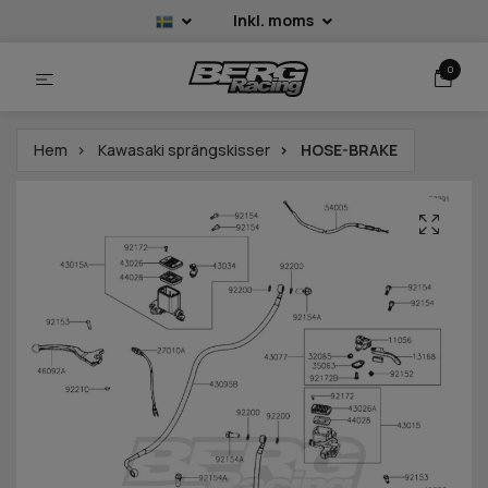
Inkl. moms
0
Hem
Kawasaki sprängskisser
HOSE-BRAKE