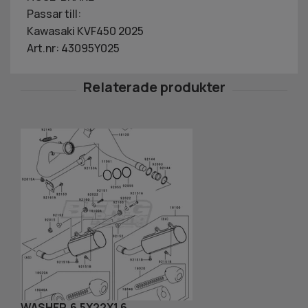
Passar till:
Kawasaki KVF450 2025
Art.nr: 43095Y025
WASHER,6.5X22X1.6
P