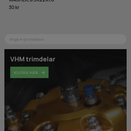
30 kr
21
VHM trimdelar
KLICKA HÄR