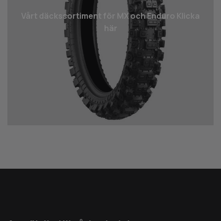
Vårt däcks­sortiment för MX och Enduro Klicka
här