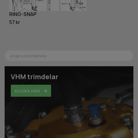
RING-SNAP
H
57 kr
1 
VHM trimdelar
KLICKA HÄR