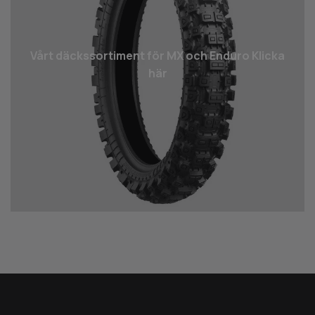
Vårt däcks­sortiment för MX och Enduro Klicka
här