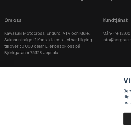
Om oss
Kundtjänst
Kawasaki Motocross, Enduro, ATV och Mule.
Mån-Fre 12:00
Saknar ni något? Kontakta oss – vi har tillgång
info@bergraci
till över 30 000 delar. Eller besök oss på
Björkgatan 4 75328 Uppsala
Vi
© 2026 Berg MC AB - Alla rättigheter reserverade
Ber
dig
oss