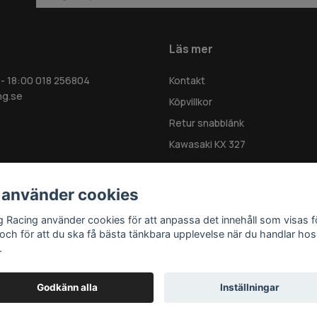
Läs mer
 - 18:00 018 256804
Kontakt
ng.se
Köpvillkor
Retur snabblänk
Kawasaki KX 327
 använder cookies
g Racing använder cookies för att anpassa det innehåll som visas f
 och för att du ska få bästa tänkbara upplevelse när du handlar hos
.
Godkänn alla
Inställningar