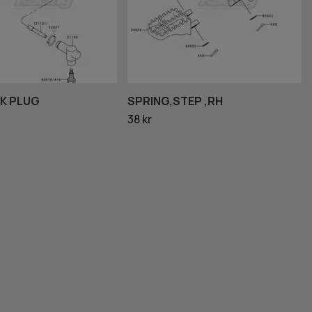
K PLUG
SPRING,STEP ,RH
38 kr