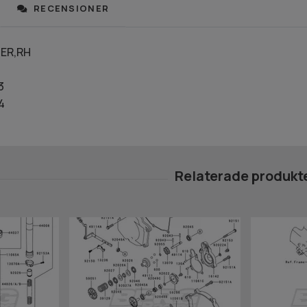
RECENSIONER
ER,RH
3
4