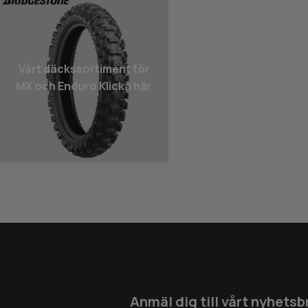
Vårt däcks­sortiment för
MX och Enduro Klicka här
Anmäl dig till vårt nyhetsb