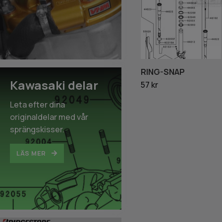
RING-SNAP
Kawasaki delar
57 kr
Leta efter dina
originaldelar med vår
sprängskisser.
LÄS MER