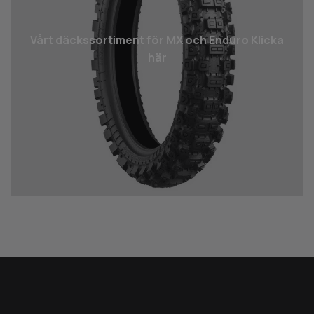
Vårt däcks­sortiment för MX och Enduro Klicka
här