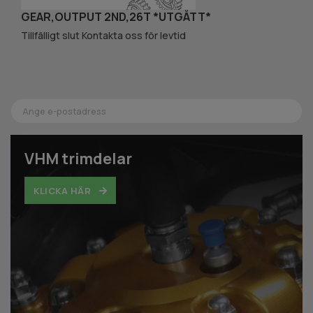
GEAR,OUTPUT 2ND,26T *UTGÅTT*
H
85
Tillfälligt slut Kontakta oss för levtid
VHM trimdelar
KLICKA HÄR