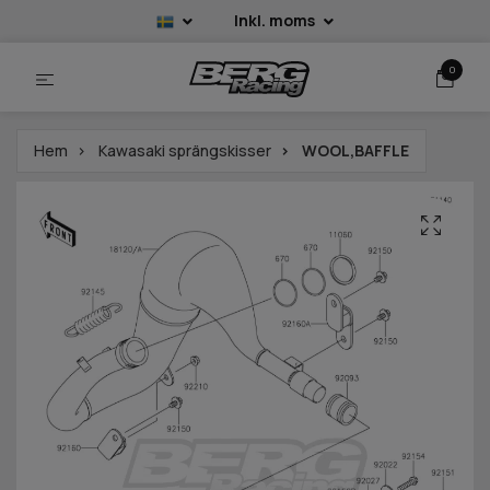
Inkl. moms
0
Hem
Kawasaki sprängskisser
WOOL,BAFFLE