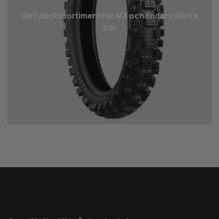
Vårt däcks­sortiment för MX och Enduro Klicka
här