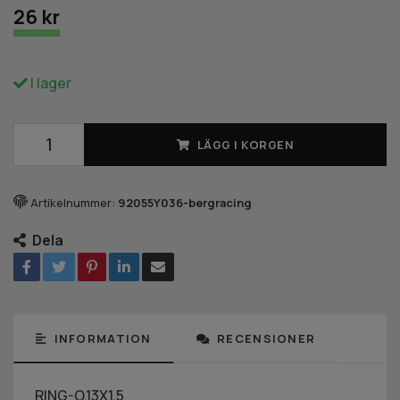
26 kr
I lager
LÄGG I KORGEN
Artikelnummer:
92055Y036-bergracing
Dela
INFORMATION
RECENSIONER
RING-O,13X1.5