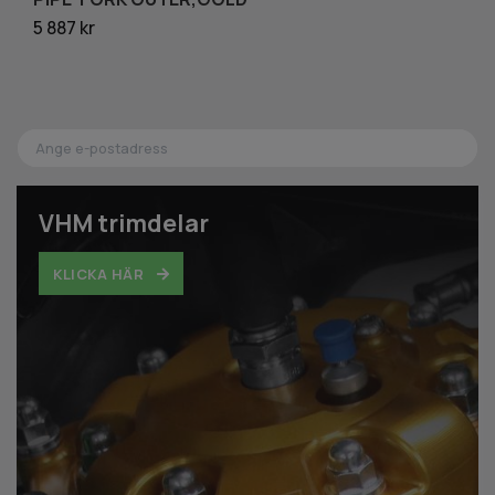
5 887 kr
26
VHM trimdelar
KLICKA HÄR