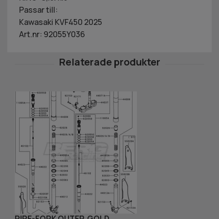
Passar till:
Kawasaki KVF450 2025
Art.nr: 92055Y036
PIPE-FORK OUTER,GOLD
B