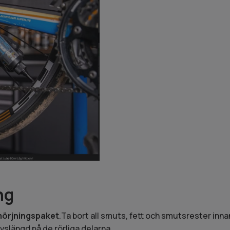
ng
mörjningspaket
.Ta bort all smuts, fett och smutsrester inna
vslängd på de rörliga delarna.