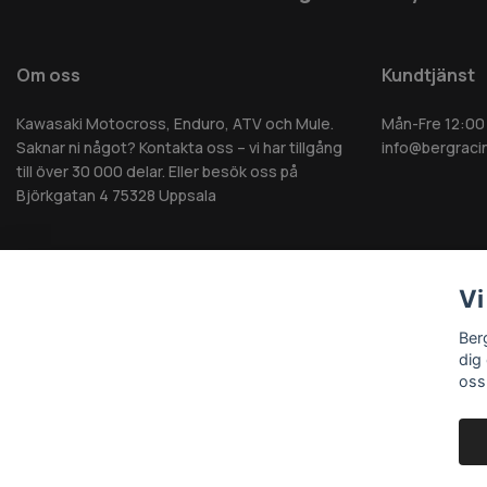
Om oss
Kundtjänst
Kawasaki Motocross, Enduro, ATV och Mule.
Mån-Fre 12:00
Saknar ni något? Kontakta oss – vi har tillgång
info@bergraci
till över 30 000 delar. Eller besök oss på
Björkgatan 4 75328 Uppsala
Vi
© 2026 Berg MC AB - Alla rättigheter reserverade
Ber
dig
oss