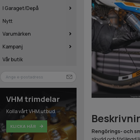
I Garaget/Depå
Nytt
Varumärken
Kampanj
Vår butik
VHM trimdelar
Kolla vårt VHM utbud.
Beskrivni
KLICKA HÄR
Rengörings- och s
skydd och förlängd li