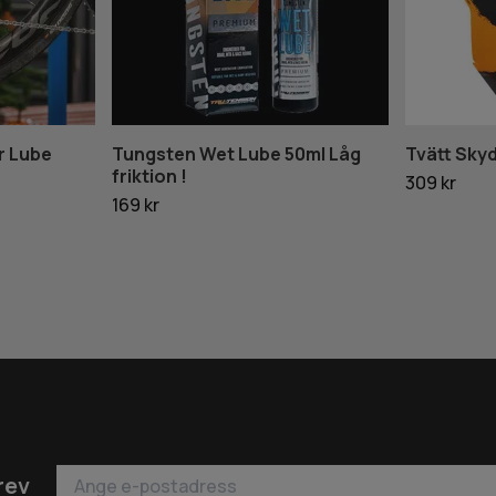
r Lube
Tungsten Wet Lube 50ml Låg
Tvätt Sky
friktion !
309 kr
169 kr
rev