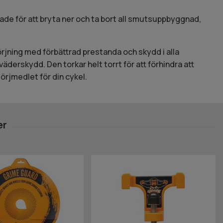
ade för att bryta ner och ta bort all smutsuppbyggnad,
örjning med förbättrad prestanda och skydd i alla
väderskydd. Den torkar helt torrt för att förhindra att
örjmedlet för din cykel.