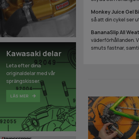
Monkey Juice Gel B
så att din cykel ser 
BananaSlip All Wea
väderförhållanden. Vä
smuts fastnar, samti
Kawasaki delar
Leta efter dina
originaldelar med vår
sprängskisser.
LÄS MER