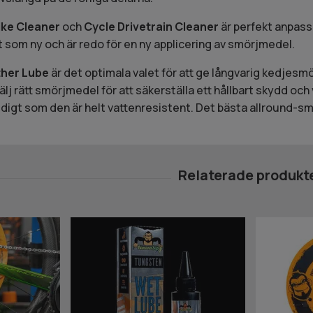
ike Cleaner
och
Cycle Drivetrain Cleaner
är perfekt anpass
ut som ny och är redo för en ny applicering av smörjmedel.
ther Lube
är det optimala valet för att ge långvarig kedjesm
lj rätt smörjmedel för att säkerställa ett hållbart skydd och 
digt som den är helt vattenresistent. Det bästa allround-sm