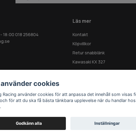
Läs mer
 - 18:00 018 256804
Kontakt
ng.se
Köpvillkor
Retur snabblänk
Kawasaki KX 327
 använder cookies
g Racing använder cookies för att anpassa det innehåll som visas f
 och för att du ska få bästa tänkbara upplevelse när du handlar hos
.
Godkänn alla
Inställningar