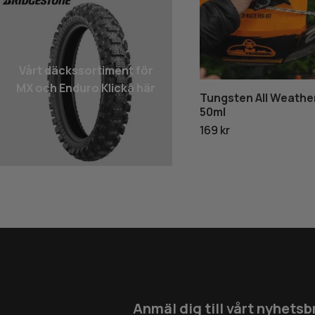
Vårt däcks­sortiment för
MX och Enduro Klicka här
Tungsten All Weathe
50ml
169 kr
Anmäl dig till vårt nyhetsb