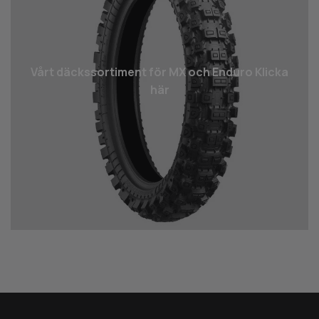
Vårt däcks­sortiment för MX och Enduro Klicka
här