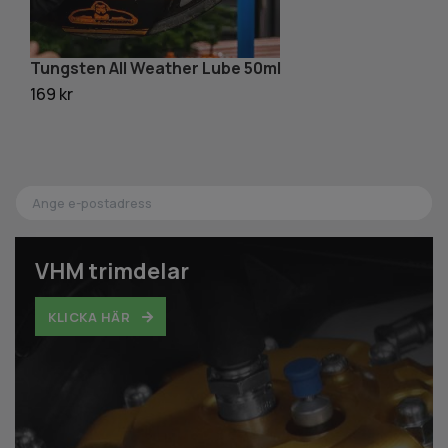
Tungsten All Weather Lube 50ml
T
169 kr
16
VHM trimdelar
KLICKA HÄR