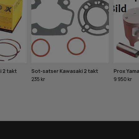
 2 takt
Sot-satser Kawasaki 2 takt
Prox Yama
235 kr
9 950 kr