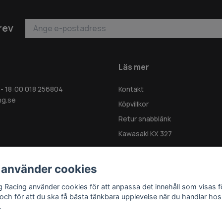
rev
Läs mer
 - 18:00 018 256804
Kontakt
ng.se
Köpvillkor
Retur snabblänk
Kawasaki KX 327
 använder cookies
g Racing använder cookies för att anpassa det innehåll som visas f
 och för att du ska få bästa tänkbara upplevelse när du handlar hos
.