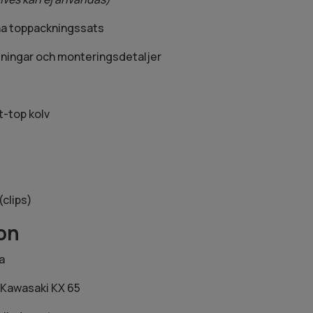
na toppackningssats
ningar och monteringsdetaljer
t-top kolv
(clips)
on
a
 Kawasaki KX 65