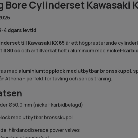
g Bore Cylinderset Kawasaki 
2026
-4 dgars levtid
inderset till Kawasaki KX 65
är ett högpresterande cylinderki
ill
80 cc
och är tillverkat helt i aluminium med
nickel-karbi
eras med
aluminiumtopplock med utbytbar bronsskupol
, 
n Athena – perfekt för tävling och seriös träning.
satsen
der Ø50,0 mm (nickel-karbidbelagd)
lock med utbytbar bronsskupol
de, hårdanodiserade power valves
ves kan ej användas)