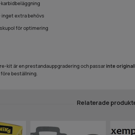
l-karbidbeläggning
– inget extra behövs
skupol för optimering
re-kit är en prestandauppgradering och passar
inte origina
öre beställning.