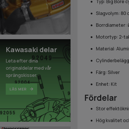
Typ: Big Bore c
Slagvolym: 80 
Borrdiameter:
Motortyp: 2-ta
Kawasaki delar
Material: Alum
Cylinderbelägg
Leta efter dina
originaldelar med vår
Färg: Silver
sprängskisser.
Enhet: Kit
LÄS MER
Fördelar
Stor effektökni
Hög kvalitet o