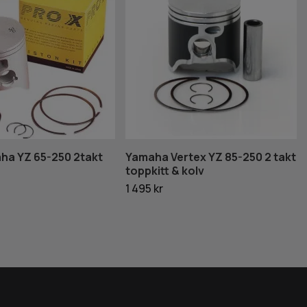
ha YZ 65-250 2takt
Yamaha Vertex YZ 85-250 2 takt
toppkitt & kolv
1 495 kr