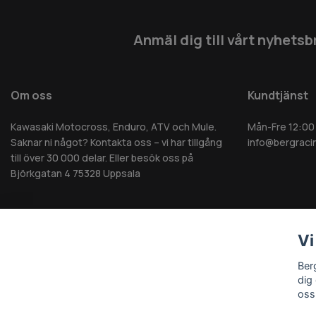
Anmäl dig till vårt nyhetsb
Om oss
Kundtjänst
Kawasaki Motocross, Enduro, ATV och Mule.
Mån-Fre 12:00
Saknar ni något? Kontakta oss – vi har tillgång
info@bergraci
till över 30 000 delar. Eller besök oss på
Björkgatan 4 75328 Uppsala
Vi
© 2026 Berg MC AB - Alla rättigheter reserverade
Ber
dig
oss