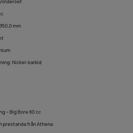
ylinderset
cc
 Ø50,0 mm
kt
inium
ning: Nickel-karbid
ng – Big Bore 80 cc
ch prestanda från Athena