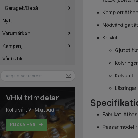
I Garaget/Depå
Komplett Athe
Nytt
Nödvändiga tät
Varumärken
Kolvkit:
Kampanj
Gjutet fla
Vår butik
Kolvringar
Kolvbult
Låsringar 
VHM trimdelar
Specifikati
Kolla vårt VHM utbud.
Fabrikat: Athen
KLICKA HÄR
Passar modell: