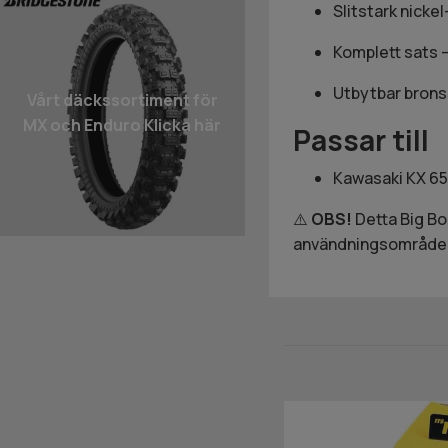
Slitstark nicke
Komplett sats 
Utbytbar brons
Vårt däcks­sortiment för
MX och Enduro Klicka här
Passar till
Kawasaki KX 65
⚠️
OBS!
Detta Big Bo
användningsområde f