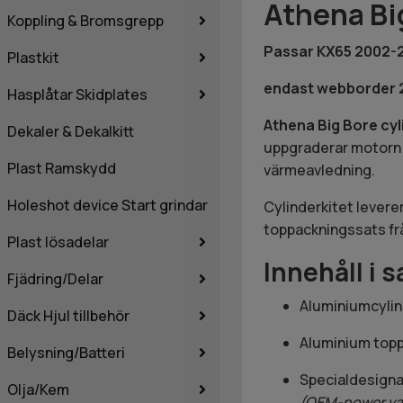
Athena Bi
Koppling & Bromsgrepp
Passar KX65 2002-
Plastkit
endast webborder 2
Hasplåtar Skidplates
Athena Big Bore cyl
Dekaler & Dekalkitt
uppgraderar motorn t
Plast Ramskydd
värmeavledning.
Holeshot device Start grindar
Cylinderkitet lever
toppackningssats frå
Plast lösadelar
Innehåll i 
Fjädring/Delar
Aluminiumcylin
Däck Hjul tillbehör
Aluminium topp
Belysning/Batteri
Specialdesigna
Olja/Kem
(OEM-power val