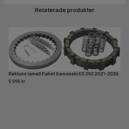
Rekluse lamell Paket Kawasaki KX 250 2021-2026
5 995 kr
R
t
23