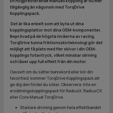
En högpresterande manuell koppling är nu mer
tillgänglig än någonsin med TorqDrive
Kopplingspack.
Det är lika enkelt som att byta ut dina
kopplingsplattor mot dina OEM-komponenter.
Beprövad på de högsta nivåerna av racing,
TorqDrive tunna friktionsskivteknologi gör det
möjligt att få plats med fler skivor i din OEM-
kopplings fotavtryck, vilket minskar slirning
och låser upp full effekt från din motor
.
Oavsett om du sätter banrekord eller kör din
favoritled, kommer TorqDrive Kopplingspack att
ge dig den fördel du söker. Observera: Inte en
ersättningskopplingspack för RadiusX, RadiusCX
eller Core Manual TorqDrive.
Starkare drivning genom hela effektbandet