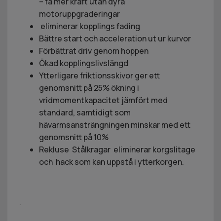
– få mer kraft utan dyra
motoruppgraderingar
eliminerar kopplings fading
Bättre start och acceleration ut ur kurvor
Förbättrat driv genom hoppen
Ökad kopplingslivslängd
Ytterligare friktionsskivor ger ett
genomsnitt på 25% ökning i
vridmomentkapacitet jämfört med
standard, samtidigt som
hävarmsansträngningen minskar med ett
genomsnitt på 10%
Rekluse Stålkragar eliminerar korgslitage
och hack som kan uppstå i ytterkorgen.
.