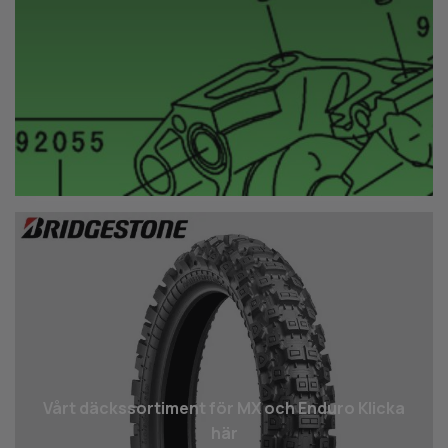
Vårt däcks­sortiment för MX och Enduro Klicka
här