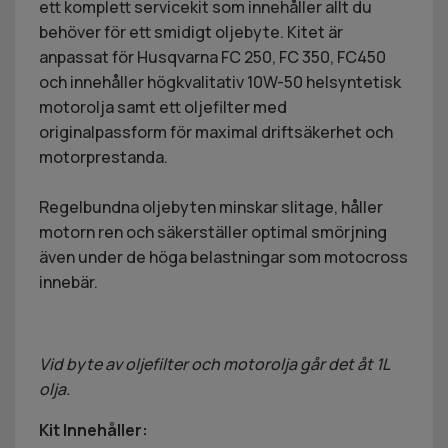
ett komplett servicekit som innehåller allt du
behöver för ett smidigt oljebyte. Kitet är
anpassat för Husqvarna FC 250, FC 350, FC450
och innehåller högkvalitativ 10W-50 helsyntetisk
motorolja samt ett oljefilter med
originalpassform för maximal driftsäkerhet och
motorprestanda.
Regelbundna oljebyten minskar slitage, håller
motorn ren och säkerställer optimal smörjning
även under de höga belastningar som motocross
innebär.
Vid byte av oljefilter och motorolja går det åt 1L
olja.
Kit Innehåller: