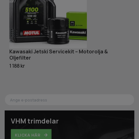
Kawasaki Jetski Servicekit – Motorolja &
K
Oljefilter
84
1 188 kr
VHM trimdelar
KLICKA HÄR