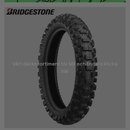
Vårt däcks­sortiment för MX och Enduro Klicka
här