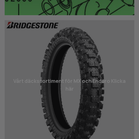
Vårt däcks­sortiment för MX och Enduro Klicka
här