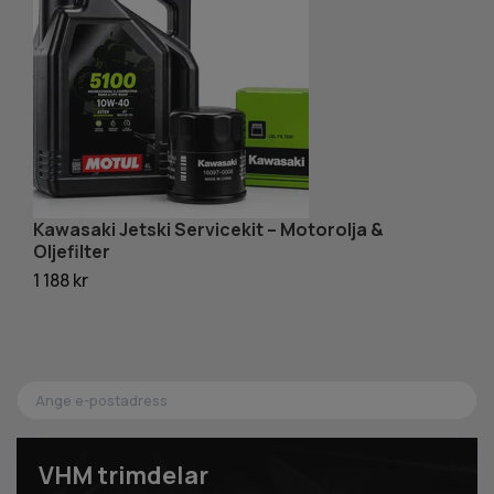
Kawasaki Jetski Servicekit – Motorolja &
K
Oljefilter
84
1 188 kr
VHM trimdelar