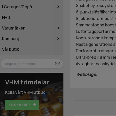
Snabbt bytessystem 
I Garaget/Depå
6-punktslåsflikar i
Nytt
Injektionsformad 2 mm
Sammanfogad konstru
Varumärken
Luftintagsportar me
Konturerande kompre
Kampanj
Nästa generations sy
Vår butik
Perforerat trelagers
Ultra-bred 48 mm re
Avtagbart nässkydd f
Webblager
VHM trimdelar
Kolla vårt VHM utbud.
KLICKA HÄR