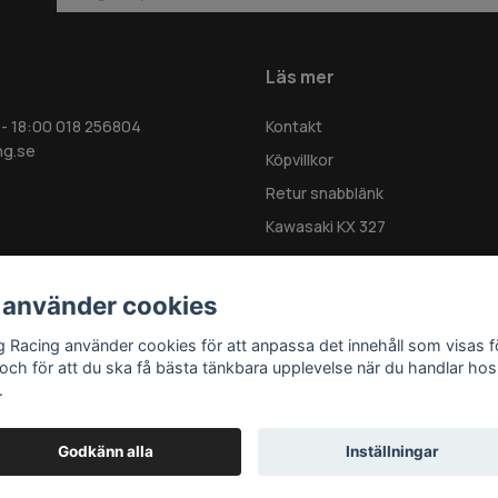
Läs mer
 - 18:00 018 256804
Kontakt
ng.se
Köpvillkor
Retur snabblänk
Kawasaki KX 327
 använder cookies
g Racing använder cookies för att anpassa det innehåll som visas f
 och för att du ska få bästa tänkbara upplevelse när du handlar hos
.
Godkänn alla
Inställningar