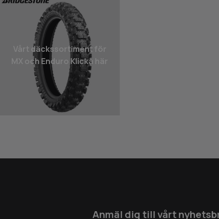
Vårt däcks­sortiment för
MX och Enduro Klicka här
Anmäl dig till vårt nyhetsb