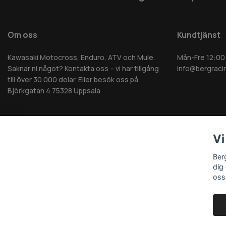
Om oss
Kundtjänst
Kawasaki Motocross, Enduro, ATV och Mule.
Mån-Fre 12:00
Saknar ni något? Kontakta oss – vi har tillgång
info@bergraci
till över 30 000 delar. Eller besök oss på
Björkgatan 4 75328 Uppsala
Vi
© 2026 Berg MC AB - Alla rättigheter reserverade
Ber
dig
oss