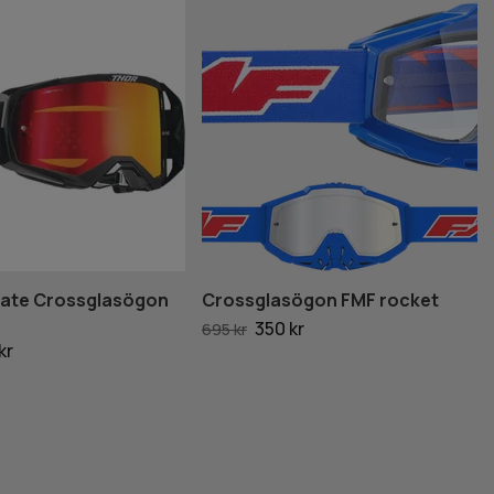
vate Crossglasögon
Crossglasögon FMF rocket
350 kr
695 kr
kr