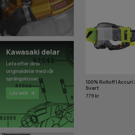
Kawasaki delar
Leta efter dina
originaldelar med vår
sprängskisser.
100% Rolloff | Accuri
Svart
LÄS MER
779 kr