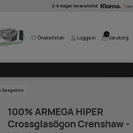
2-6 dagar leveranstid
0
Önskelistan
Logga in
Varukorg
 Spegellins
100% ARMEGA HIPER
Crossglasögon Crenshaw -