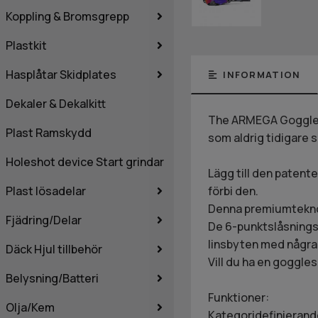
Koppling & Bromsgrepp
Plastkit
Hasplåtar Skidplates
INFORMATION
Dekaler & Dekalkitt
The ARMEGA Goggle. 
Plast Ramskydd
som aldrig tidigare 
Holeshot device Start grindar
Lägg till den paten
Plast lösadelar
förbi den.
Denna premiumteknolog
Fjädring/Delar
De 6-punktslåsnings
linsbyten med några f
Däck Hjul tillbehör
Vill du ha en goggles
Belysning/Batteri
Funktioner:
Olja/Kem
Kategoridefinierande