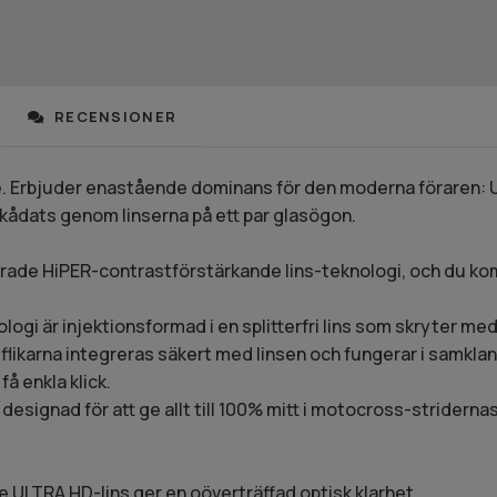
RECENSIONER
Erbjuder enastående dominans för den moderna föraren: ULTR
skådats genom linserna på ett par glasögon.
terade HiPER-contrastförstärkande lins-teknologi, och du k
i är injektionsformad i en splitterfri lins som skryter med 
flikarna integreras säkert med linsen och fungerar i samkl
å enkla klick.
 designad för att ge allt till 100% mitt i motocross-stridern
 ULTRA HD-lins ger en oöverträffad optisk klarhet