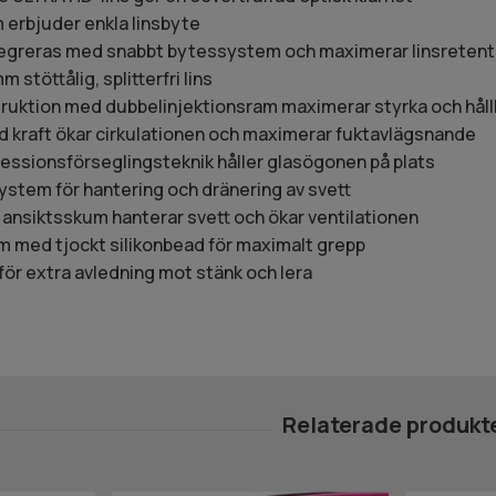
erbjuder enkla linsbyte
ntegreras med snabbt bytessystem och maximerar linsreten
 stöttålig, splitterfri lins
ktion med dubbelinjektionsram maximerar styrka och håll
d kraft ökar cirkulationen och maximerar fuktavlägsnande
ssionsförseglingsteknik håller glasögonen på plats
stem för hantering och dränering av svett
 ansiktsskum hanterar svett och ökar ventilationen
m med tjockt silikonbead för maximalt grepp
ör extra avledning mot stänk och lera