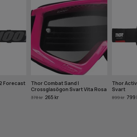
 2 Forecast
Thor Combat Sand |
Thor Acti
Crossglasögon Svart Vita Rosa
Svart
265 kr
799 
378 kr
899 kr