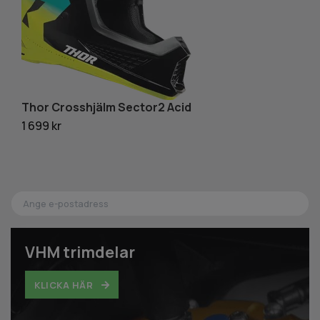
Thor Crosshjälm Sector2 Acid
T
1 699 kr
5 
VHM trimdelar
KLICKA HÄR