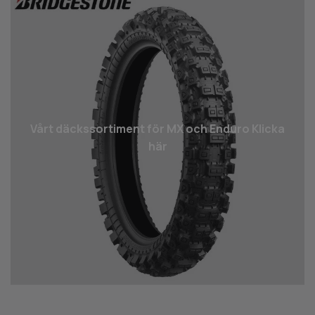
Vårt däcks­sortiment för MX och Enduro Klicka
här